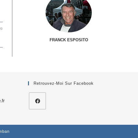
20
FRANCK ESPOSITO
Retrouvez-Moi Sur Facebook
.fr
S’ouvre
dans
votre
S’ouvre
application
dans
un
omban
nouvel