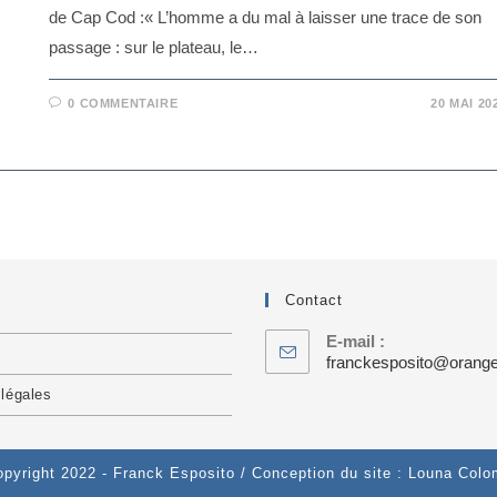
de Cap Cod :« L’homme a du mal à laisser une trace de son
passage : sur le plateau, le…
0 COMMENTAIRE
20 MAI 20
Contact
E-mail :
franckesposito@orange
légales
pyright 2022 - Franck Esposito / Conception du site : Louna Col