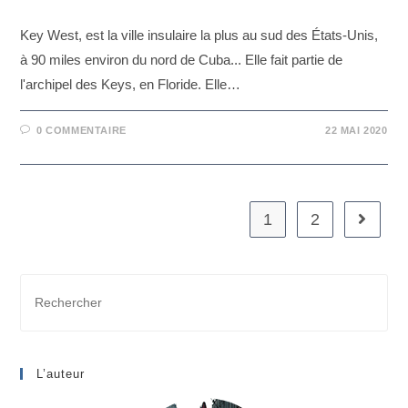
Key West, est la ville insulaire la plus au sud des États-Unis,
à 90 miles environ du nord de Cuba... Elle fait partie de
l'archipel des Keys, en Floride. Elle…
0 COMMENTAIRE
22 MAI 2020
1
2
Aller à 
Rechercher
sur
ce
site
L’auteur