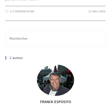
0 COMMENTAIRE
14 MAI 2020
Rechercher
sur
ce
site
L’auteur
FRANCK ESPOSITO