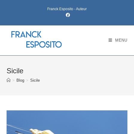
Skip
Franck Esposito - Auteur
to
content
MENU
Sicile
>
Blog
>
Sicile